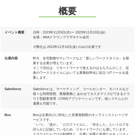
概要
イベント概要
日時：2023年11月9日(木)ー 2023年11月10日(金)
会場：ANAクラウンプラザホテル金沢
※弊社は 2023年11月10日(金) のみの出展です
出展内容
昨今、在宅勤務やテレワークなど「新しいワークスタイル」を模
索する企業が増えています。
そこで当社は、リモートワークで使えるのはもちろんのこと、従
来のワークスタイルにおいても業務効率化に役立つITツールを提
案します。
Salesforce
Salesforce は、マーケティング、コールセンター、モバイルなど
様々な利用形態、業種業務に あわせてカスタマイズができるクラ
ウド型顧客管理（CRM)アプリケーションです。他システムとの
連携も可能です。
Box
Boxは企業向けに特化した容量無制限のオンラインストレージサ
ービスです。
「いつ」「誰が」「どのファイルに」「何をした」というログを
詳らかに記録しているため、リモートワークにも適しています。
クラウドならではの利便性と、企業に必要な高度なセキュリティ